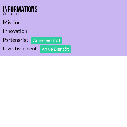
Informations
Accueil
Mission
Innovation
Partenariat
Arrive Bientôt
Investissement
Arrive Bientôt