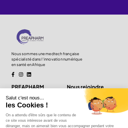
Nous sommes une medtech française
spécialisté dans l’innovation numérique
en santé en Afrique
PREAPHARM
Nous rejoindre
Accueil
Je suis médecin
À propos
Je suis patient
Blog
Je suis investisseur
Contact
Nos solutions